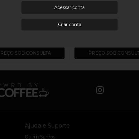
Acessar conta
Criar conta
SHORTS SEVEN POC
RTS THALI PISTACHE
PARADISE
PP
P
M
+ 2
PP
P
M
+ 2
REÇO SOB CONSULTA
PREÇO SOB CONSUL
Ajuda e Suporte
Quem Somos