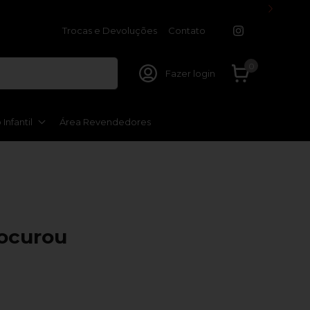
Trocas e Devoluções
Contato
0
Fazer login
Infantil
Área Revendedores
rocurou