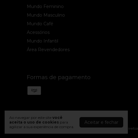
Mundo Feminino
Mundo Masculino
Mundo Café
Acessórios
Mundo Infantil
Área Revendedores
Formas de pagamento
Ao navegar por este site
você
PWRD By Coffee B2B
Aceitar e fechar
aceita o uso de cookies
para
agilizar a sua experiência de compra.
©2026. Powered By Coffee - 10925194000190. Todos os direitos