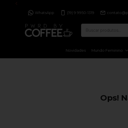
WhatsApp
(19) 9 9950-1319
contato@p
Novidades
Mundo Feminino
Ops! N