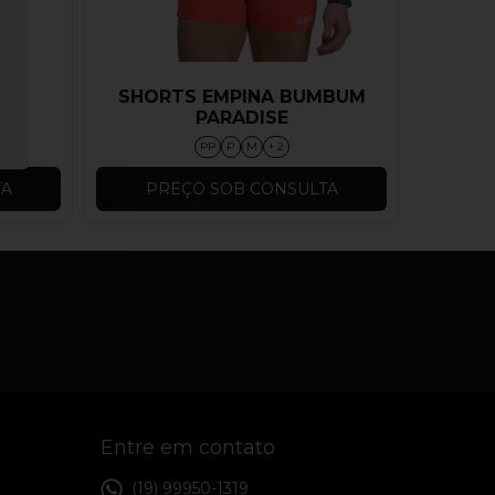
KET
SHORTS EMPINA BUMBUM
PARADISE
PP
P
M
+ 2
TA
PREÇO SOB CONSULTA
Entre em contato
(19) 99950-1319