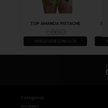
TOP AMANDA PISTACHE
SHO
PP
P
M
+ 2
PREÇO SOB CONSULTA
P
Categorias
Novidades