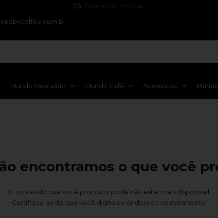
Parcele suas compras!
wrdbycoffee.com.br
Mundo Masculino
Mundo Café
Acessórios
Mundo 
ão encontramos o que você p
O conteúdo que você procurou pode não estar mais disponível.
Certifique-se de que você digitou o endereço corretamente.