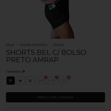
Início
Mundo Feminino
Shorts
SHORTS BEL C/ BOLSO
PRETO AMRAP
Tamanho:
P
P
M
G
GG
G1
G2