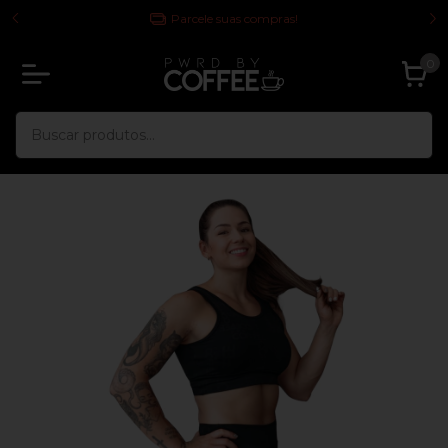
 TODA
Parcele suas compras!
0