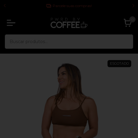
 TODA
Parcele suas compras!
0
ESGOTADO