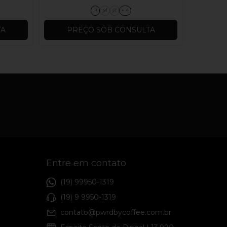
P
M
G
+ 4
TA
PREÇO SOB CONSULTA
PR
Entre em contato
(19) 99950-1319
(19) 9 9950-1319
contato@pwrdbycoffee.com.br