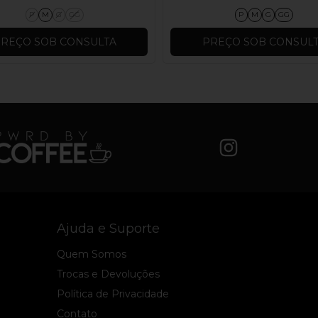
P
M
G
GG
P
M
G
GG
REÇO SOB CONSULTA
PREÇO SOB CONSUL
Ajuda e Suporte
Quem Somos
Trocas e Devoluções
Política de Privacidade
Contato