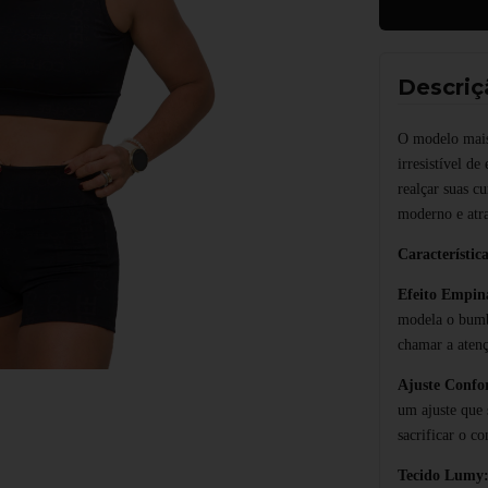
Descriç
O modelo mai
irresistível de
realçar suas c
moderno e atra
Característica
Efeito Empi
modela o bumb
chamar a aten
Ajuste Confor
um ajuste que 
sacrificar o co
Tecido Lumy