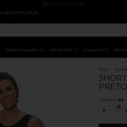
Parcele suas compras!
wrdbycoffee.com.br
Mundo Masculino
Mundo Café
Acessórios
Mundo 
Início
Mundo
SHORT
PRETO
Tamanho:
GG
P
M