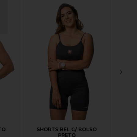
TO
SHORTS BEL C/ BOLSO
SH
PRETO