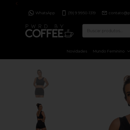
WhatsApp
(19) 9 9950-1319
contato@p
Novidades
Mundo Feminino