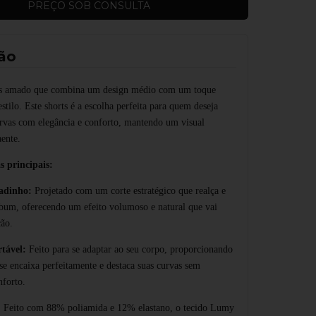
ão
s amado que combina um design médio com um toque
 estilo. Este shorts é a escolha perfeita para quem deseja
urvas com elegância e conforto, mantendo um visual
ente.
s principais:
nadinho:
Projetado com um corte estratégico que realça e
um, oferecendo um efeito volumoso e natural que vai
ção.
tável:
Feito para se adaptar ao seu corpo, proporcionando
se encaixa perfeitamente e destaca suas curvas sem
nforto.
:
Feito com 88% poliamida e 12% elastano, o tecido Lumy