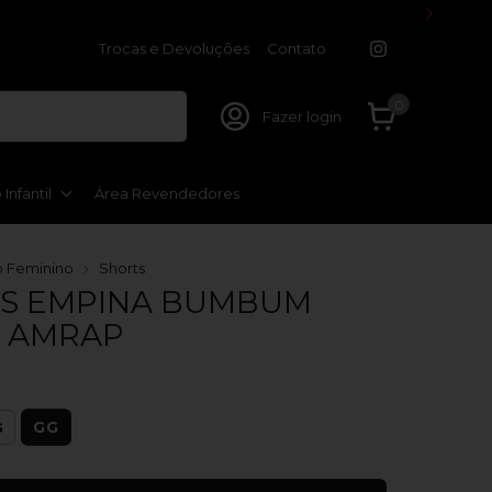
Trocas e Devoluções
Contato
0
Fazer login
Infantil
Área Revendedores
 Feminino
Shorts
S EMPINA BUMBUM
 AMRAP
GG
G