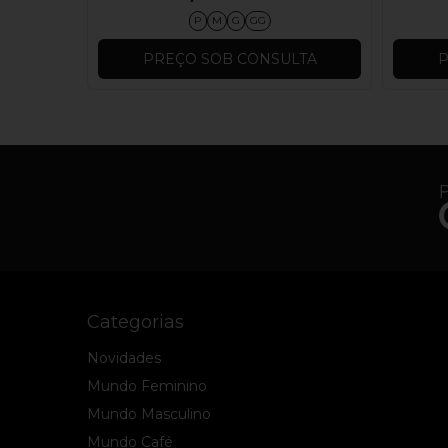
P
M
G
GG
LTA
PREÇO SOB CONSULTA
P
Categorias
Novidades
Mundo Feminino
Mundo Masculino
Mundo Café