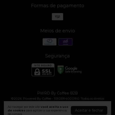
Formas de pagamento
Meios de envio
Segurança
PWRD By Coffee B2B
©2026. Powered By Coffee - 10925194000190. Todos os direitos
reservados.
Ao navegar por este site
você aceita o uso
Aceitar e fechar
de cookies
para agilizar a sua experiência
de compra.