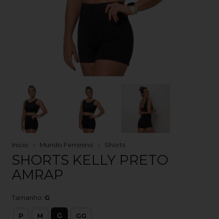
Início
Mundo Feminino
Shorts
SHORTS KELLY PRETO
AMRAP
Tamanho:
G
G
P
M
GG