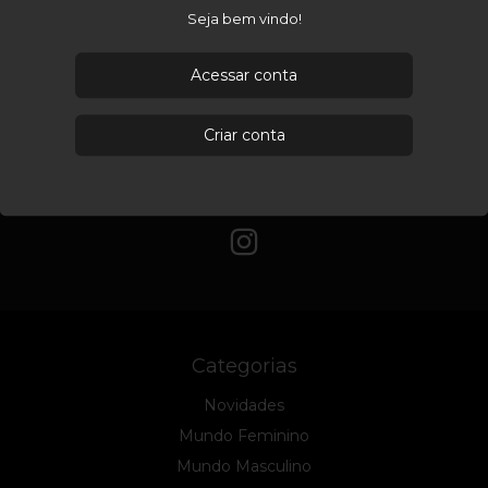
Seja bem vindo!
PP
P
M
+ 2
PP
P
M
+ 2
PREÇO SOB CONSULTA
PREÇO SOB CONSULTA
Acessar conta
Criar conta
Categorias
Novidades
Mundo Feminino
Mundo Masculino