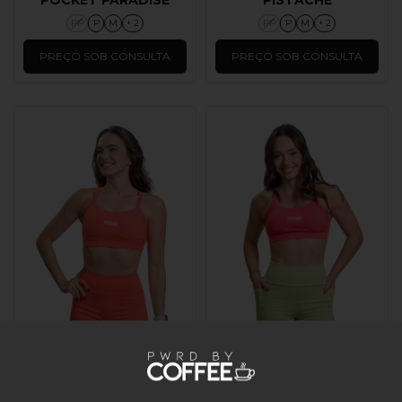
PP
P
M
+ 2
PP
P
M
+ 2
PREÇO SOB CONSULTA
PREÇO SOB CONSULTA
SHORTS EMPINA
SHORTS THALI
BUMBUM PARADISE
PISTACHE