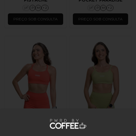
PP
P
M
+ 2
PP
P
M
+ 2
PREÇO SOB CONSULTA
PREÇO SOB CONSULTA
SHORTS EMPINA
TOP AMANDA
BUMBUM PARADISE
PISTACHE