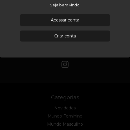
Seja bem vindo!
PP
P
M
+ 2
PP
P
M
+ 2
PREÇO SOB CONSULTA
PREÇO SOB CONSULTA
Acessar conta
Criar conta
Categorias
Novidades
Mundo Feminino
Mundo Masculino