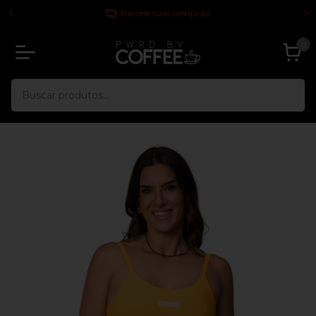
 TODA
Parcele suas compras!
0