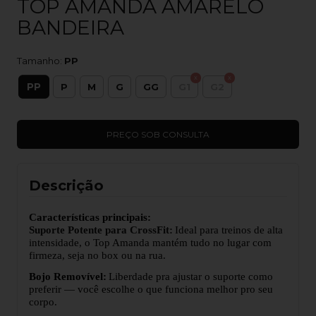
TOP AMANDA AMARELO
BANDEIRA
Tamanho:
PP
PP
P
M
G
GG
G1
G2
Descrição
Características principais:
Suporte Potente para CrossFit:
Ideal para treinos de alta
intensidade, o Top Amanda mant
é
m tudo no lugar com
firmeza, seja no box ou na rua.
Bojo Removível:
Liberdade pra ajustar o suporte como
preferir
—
você escolhe o que funciona melhor pro seu
corpo.