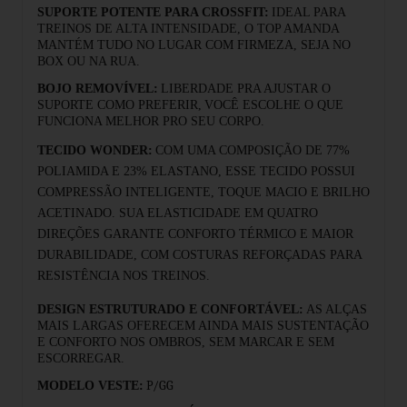
SUPORTE POTENTE PARA CROSSFIT:
IDEAL PARA
TREINOS DE ALTA INTENSIDADE, O TOP AMANDA
MANTÉM TUDO NO LUGAR COM FIRMEZA, SEJA NO
BOX OU NA RUA.
BOJO REMOVÍVEL:
LIBERDADE PRA AJUSTAR O
SUPORTE COMO PREFERIR,
VOC
Ê
ESCOLHE O QUE
FUNCIONA MELHOR PRO SEU CORPO.
TECIDO WONDER:
COM UMA COMPOSI
ÇÃ
O DE 77%
POLIAMIDA E 23% ELASTANO, ESSE TECIDO POSSUI
COMPRESSÃO INTELIGENTE, TOQUE MACIO E BRILHO
ACETINADO. SUA ELASTICIDADE EM QUATRO
DIREÇÕES GARANTE CONFORTO TÉRMICO E MAIOR
DURABILIDADE, COM COSTURAS REFORÇADAS PARA
RESISTÊNCIA NOS TREINOS.
DESIGN ESTRUTURADO E CONFORTÁVEL:
AS ALÇAS
MAIS LARGAS OFERECEM AINDA MAIS SUSTENTAÇÃO
E CONFORTO NOS OMBROS, SEM MARCAR E SEM
ESCORREGAR.
P/GG
MODELO VESTE: