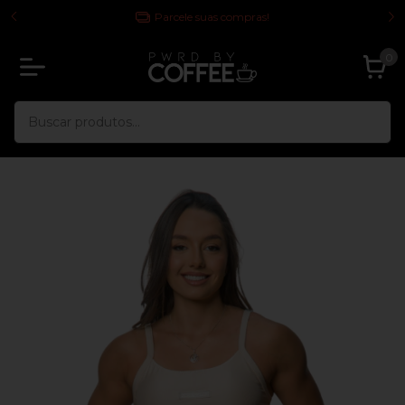
 TODA
Parcele suas compras!
0