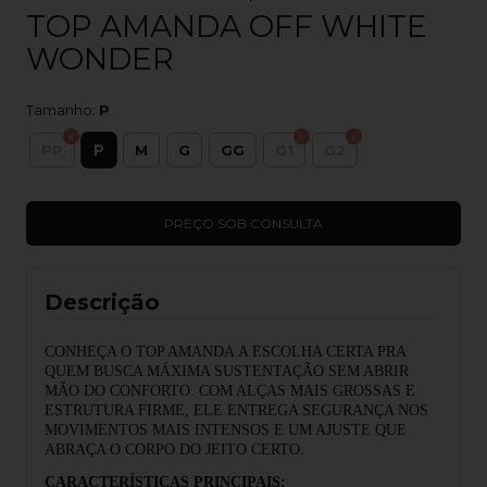
TOP AMANDA OFF WHITE
WONDER
Tamanho:
P
P
PP
M
G
GG
G1
G2
Descrição
CONHEÇA O TOP AMANDA
A ESCOLHA CERTA PRA
QUEM BUSCA M
Á
XIMA SUSTENTA
ÇÃ
O SEM ABRIR
M
Ã
O DO CONFORTO. COM AL
Ç
AS MAIS GROSSAS E
ESTRUTURA FIRME, ELE ENTREGA SEGURANÇA NOS
MOVIMENTOS MAIS INTENSOS E UM AJUSTE QUE
ABRAÇA O CORPO DO JEITO CERTO.
CARACTERÍSTICAS PRINCIPAIS: