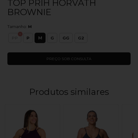
TOP PRIH HORVATH
BROWNIE
Tamanho:
M
M
PP
P
G
GG
G2
Produtos similares